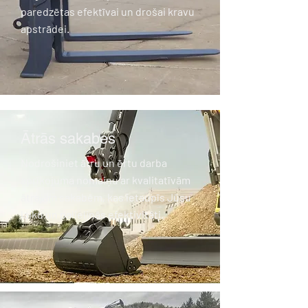
paredzētas efektīvai un drošai kravu
apstrādei.​
Ātrās sakabes
Nodrošiniet ātru un ērtu darba
aprīkojuma nomaiņu ar kvalitatīvām
ātrajām sakabēm, kas ietaupīs Jūsu
laiku un palielinās efektivitāti.​