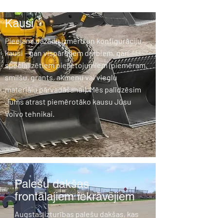
Kausi
Pieejami dažādu izmēru un konfigurāciju
kausi – gan vispārējiem darbiem, gan
specializētiem pielietojumiem (piemēram,
smilšu, grants, akmeņu vai vieglu
materiālu pārvadāšanai). Mēs palīdzēsim
Jums atrast piemērotāko kausu Jūsu
Volvo tehnikai.
Palešu dakšas
frontālajiem iekrāvējiem
Augstas izturības palešu dakšas, kas