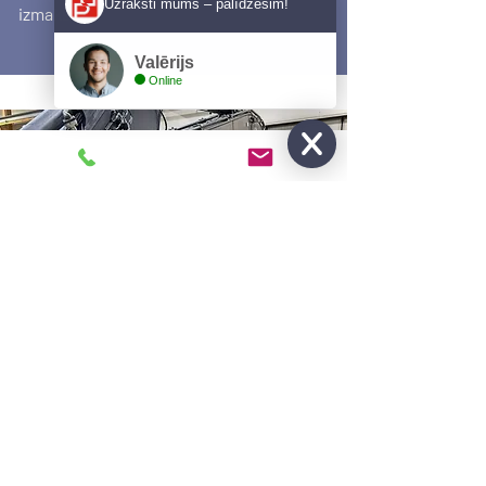
Uzraksti mums – palīdzēsim!
izmaksas.
Valērijs
Online
Papildaprīkojums Volvo
tehnikai: efektivitāte katrā
darbā
Sazinieties ar Pro-Parts jau šodien,