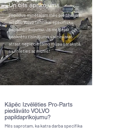
Un cits aprīkojums
Papildus minētajam mēs piedāvājam
arī citu Volvo tehnikai specifisku
papildaprīkojumu. Ja meklējat
konkrētu risinājumu vai nevarat
atrast nepieciešamo mūsu sarakstā,
sazinieties ar mums!​
Kāpēc Izvēlēties Pro-Parts
piedāvāto VOLVO
papildaprīkojumu?
Mēs saprotam, ka katra darba specifika