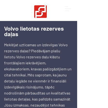
Volvo lietotas rezerves
daļas
Meklējat uzticamas un izdevīgas Volvo
rezerves daļas? Piedāvājam plašu
lietotu Volvo rezerves daļu klāstu
frontālajiem iekrāvējiem,
ekskavatoriem, kravas pašizgāzējiem un
citai tehnikai. Mēs saprotam, ka jaunu
detaļu iegāde ne vienmēr ir finansiāli
izdevīgākais risinājums, tāpēc
nodrošinām pārbaudītas un kvalitatīvas
lietotas detaļas, kas palīdzēs samazināt
Jūsu izmaksas, nezaudējot tehnikas