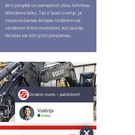
ātru piegādi un samazinot Jūsu tehnikas
dīkstāves laiku. Tas ir īpaši svarīgi, ja
nepieciešamas detaļas retākiem vai
vecākiem Volvo modeļiem, kur jaunās
detaļas var būt grūti pieejamas.
Uzraksti mums – palīdzēsim!
Valērijs
Online