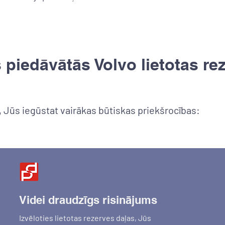
 piedāvātās Volvo lietotas re
, Jūs iegūstat vairākas būtiskas priekšrocības:
Videi draudzīgs risinājums
Izvēloties lietotas rezerves daļas, Jūs