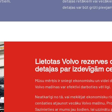
artiem.
detaļas retākiem vai vecāki
detaļas var būt grūti pieeja
Lietotas Volvo rezerves d
detaļas par izdevīgām 
Mūsu mērķis ir sniegt ekonomisku un videi d
Volvo mašīnas var efektīvi darboties vēl ilgi.
Neatkarīgi no tā, vai meklējat ekonomisku r
cenšaties atjaunot vecāku Volvo mašīnu, Pro
Sazinieties ar mums jau šodien, lai uzzinātu