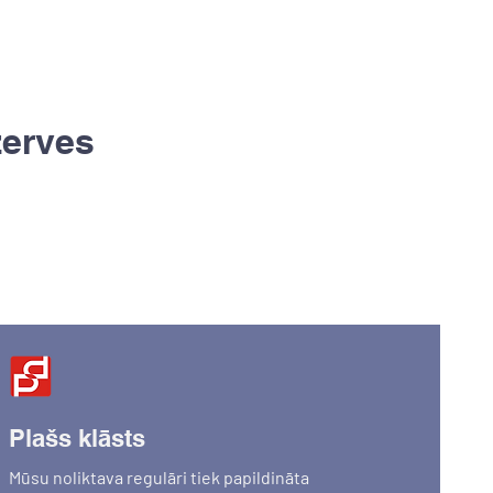
zerves
Plašs klāsts
Mūsu noliktava regulāri tiek papildināta