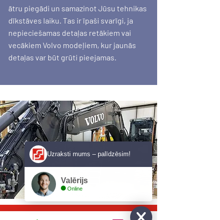
ātru piegādi un samazinot Jūsu tehnikas
dīkstāves laiku. Tas ir īpaši svarīgi, ja
nepieciešamas detaļas retākiem vai
vecākiem Volvo modeļiem, kur jaunās
detaļas var būt grūti pieejamas.
Uzraksti mums – palīdzēsim!
Valērijs
Online