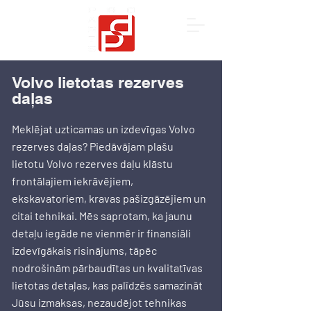
Volvo lietotas rezerves
daļas
Meklējat uzticamas un izdevīgas Volvo
rezerves daļas? Piedāvājam plašu
lietotu Volvo rezerves daļu klāstu
frontālajiem iekrāvējiem,
ekskavatoriem, kravas pašizgāzējiem un
citai tehnikai. Mēs saprotam, ka jaunu
detaļu iegāde ne vienmēr ir finansiāli
izdevīgākais risinājums, tāpēc
nodrošinām pārbaudītas un kvalitatīvas
lietotas detaļas, kas palīdzēs samazināt
Jūsu izmaksas, nezaudējot tehnikas