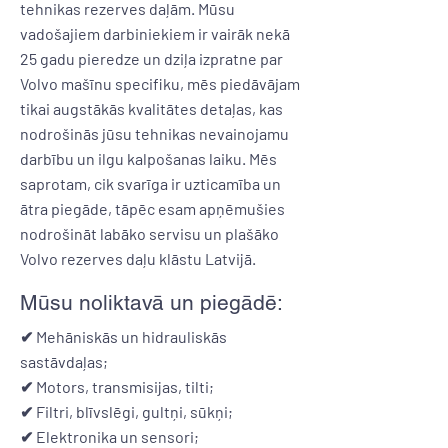
tehnikas rezerves daļām. Mūsu
vadošajiem darbiniekiem ir vairāk nekā
25 gadu pieredze un dziļa izpratne par
Volvo mašīnu specifiku, mēs piedāvājam
tikai augstākās kvalitātes detaļas, kas
nodrošinās jūsu tehnikas nevainojamu
darbību un ilgu kalpošanas laiku. Mēs
saprotam, cik svarīga ir uzticamība un
ātra piegāde, tāpēc esam apņēmušies
nodrošināt labāko servisu un plašāko
Volvo rezerves daļu klāstu Latvijā.
Mūsu noliktavā un piegādē:
✔ Mehāniskās un hidrauliskās
sastāvdaļas;
✔ Motors, transmisijas, tilti;
✔ Filtri, blīvslēgi, gultņi, sūkņi;
✔ Elektronika un sensori;