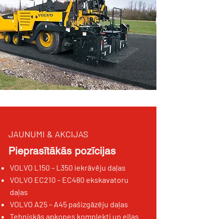
JAUNUMI & AKCIJAS
Pieprasītākās pozīcijas
VOLVO L150 – L350 iekrāvēju daļas
VOLVO EC210 – EC480 ekskavatoru
daļas
VOLVO A25 – A45 pašizgāzēju daļas
Tehniskās apkopes komplekti un eļļas