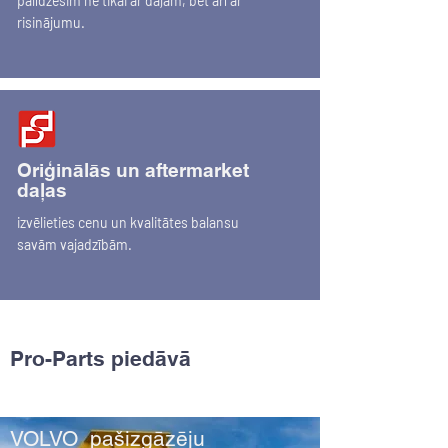
palīdzēsim ne tikai ar daļām, bet arī ar
risinājumu.
Oriģinālās un aftermarket
daļas
izvēlieties cenu un kvalitātes balansu
savām vajadzībām.
Pro-Parts piedāvā
VOLVO pašizgāzēju