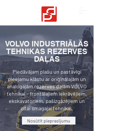
VOLVO INDUSTRIĀLĀS
TEHNIKAS REZERVES
DAĻAS
Piedāvājam plašu un pastāvīgi
pieejamu klāstu ar oriģinālajām un
analogajām rezerves daļām VOLVO
tehnikai – frontālajiem iekrāvējiem,
ekskavatoriem, pašizgāzējiem un
citai smagajai tehnikai.
Nosūtīt pieprasījumu