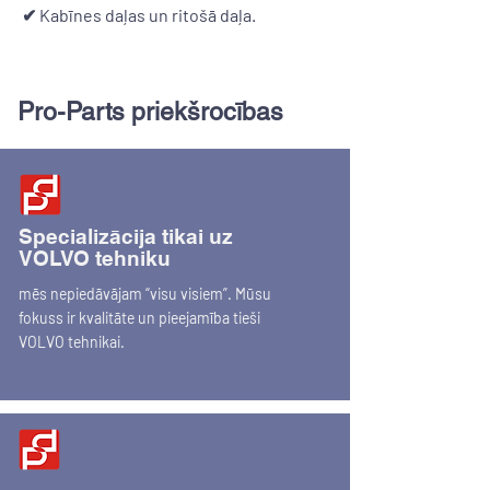
✔ Kabīnes daļas un ritošā daļa.
Pro-Parts priekšrocības
Specializācija tikai uz
VOLVO tehniku
mēs nepiedāvājam “visu visiem”. Mūsu
fokuss ir kvalitāte un pieejamība tieši
VOLVO tehnikai.